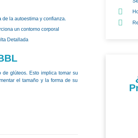
Se
Ho
 de la autoestima y confianza.
Re
ciona un contorno corporal
lta Detallada
 BBL
 de glúteos. Esto implica tomar su
aumentar el tamaño y la forma de su
P
Agen
Darem
nu
¡Tu b