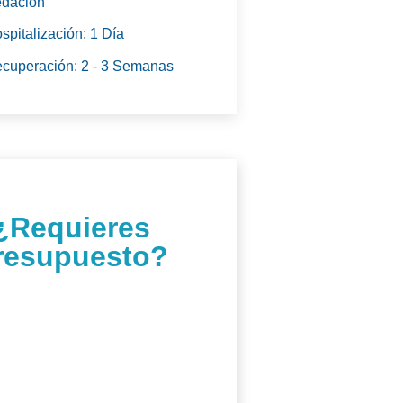
dación
spitalización: 1 Día
cuperación: 2 - 3 Semanas
¿Requieres
resupuesto?
da una cita de valoración.
os el primer paso hacia una
eva versión de ti mismo.
elleza merece ser realzada!