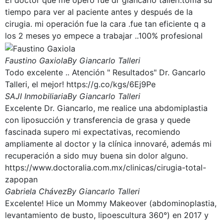
El doctor que me opero fue dr giancarlo talleri.toma su
tiempo para ver al paciente antes y después de la
cirugia. mi operación fue la cara .fue tan eficiente q a
los 2 meses yo empece a trabajar ..100% profesional
Faustino Gaxiola
By Giancarlo Talleri
Todo excelente .. Atención " Resultados" Dr. Gancarlo
Talleri, el mejor! https://g.co/kgs/6Ej9Pe
SAJI Inmobiliaria
By Giancarlo Talleri
Excelente Dr. Giancarlo, me realice una abdomiplastia
con liposucción y transferencia de grasa y quede
fascinada supero mi expectativas, recomiendo
ampliamente al doctor y la clínica innovaré, además mi
recuperación a sido muy buena sin dolor alguno.
https://www.doctoralia.com.mx/clinicas/cirugia-total-
zapopan
Gabriela Chávez
By Giancarlo Talleri
Excelente! Hice un Mommy Makeover (abdominoplastia,
levantamiento de busto, lipoescultura 360°) en 2017 y